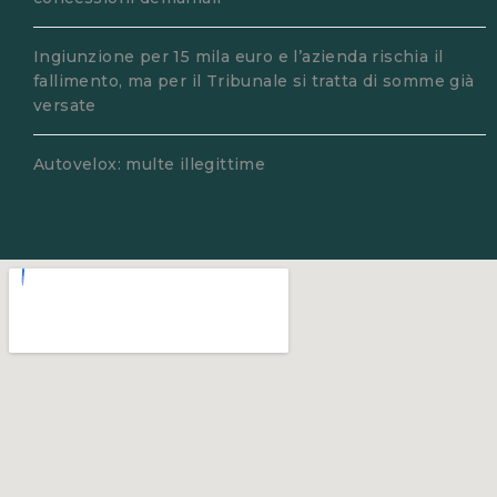
Ingiunzione per 15 mila euro e l’azienda rischia il
fallimento, ma per il Tribunale si tratta di somme già
versate
Autovelox: multe illegittime