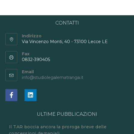
CONTATTI
Indirizzo
Via Vincenzo Monti, 40 - 73100 Lecce LE
Fax
0832-390405
Email
info@studiolegalematranga.it
ULTIME PUBBLICAZIONI
Il TAR boccia ancora la proroga breve delle
concessioni demaniali