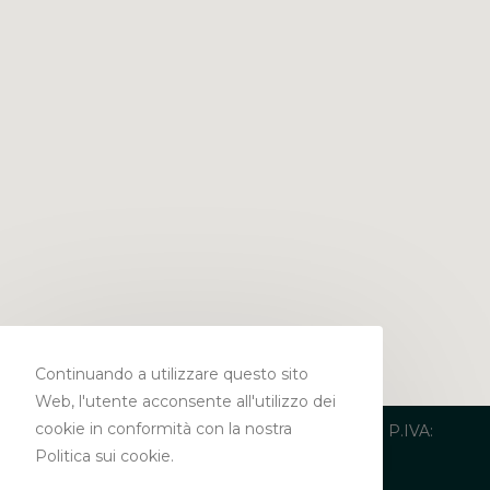
Continuando a utilizzare questo sito
Web, l'utente acconsente all'utilizzo dei
cookie in conformità con la nostra
Copyright 2019 – Studio Legale Matranga | P.IVA:
Politica sui cookie.
03847020751 |
Privacy Policy