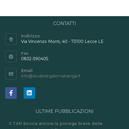
CONTATTI
Indirizzo
Via Vincenzo Monti, 40 - 73100 Lecce LE
Fax
0832-390405
Email
info@studiolegalematranga.it
ULTIME PUBBLICAZIONI
Il TAR boccia ancora la proroga breve delle