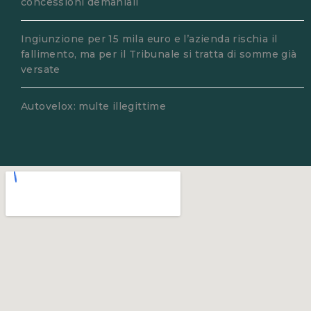
concessioni demaniali
Ingiunzione per 15 mila euro e l’azienda rischia il
fallimento, ma per il Tribunale si tratta di somme già
versate
Autovelox: multe illegittime