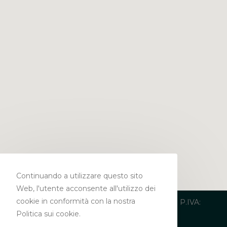
Continuando a utilizzare questo sito
Web, l'utente acconsente all'utilizzo dei
cookie in conformità con la nostra
Copyright 2019 – Studio Legale Matranga | P.IVA:
Politica sui cookie.
03847020751 |
Privacy Policy